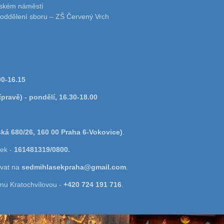
tském náměstí
 oddělení sboru – ZŠ Červený Vrch
00-16.15
ípravě) - pondělí, 16.30-18.00
ská 680/26, 160 00 Praha 6-Vokovice)
.
ek -
161481319/0800.
ovat na
sedmihlasekpraha@gmail.com
.
anu Kratochvílovou -
+420 724 191 716
.