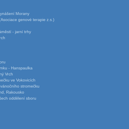
 vynášení Morany
Asociace genové terapie z.s.)
ěstí - jarní trhy
rch
oru
omku - Hanspaulka
ný Vrch
mečku ve Vokovicích
í vánočního stromečku
nd, Rakousko
všech oddělení sboru