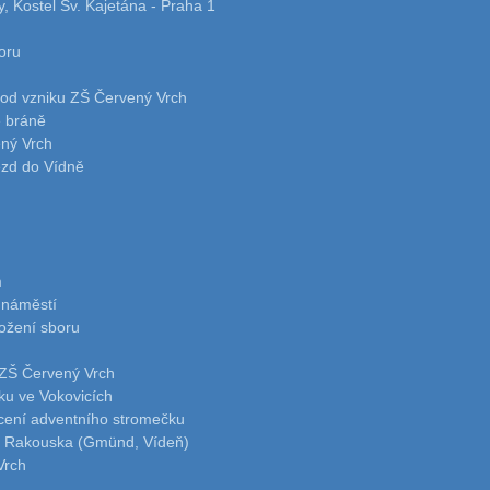
, Kostel Sv. Kajetána - Praha 1
oru
t od vzniku ZŠ Červený Vrch
é bráně
ný Vrch
ezd do Vídně
m
 náměstí
ložení sboru
 ZŠ Červený Vrch
ku ve Vokovicích
ícení adventního stromečku
o Rakouska (Gmünd, Vídeň)
Vrch