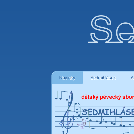
Se
Novinky
Sedmihlásek
A