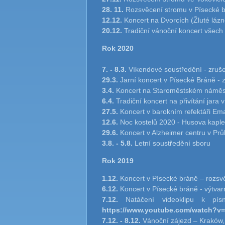
28. 11.
Rozsvěcení stromu v Písecké 
12.12.
Koncert na Dvorcích (Žluté lázn
20.12.
Tradiční vánoční koncert všech
Rok 2020
7. - 8.3.
Víkendové soustředění - zruše
29.3.
Jarní koncert v Písecké Bráně - 
3.4.
Koncert na Staroměstském náměstí 
6.4.
Tradiční koncert na přivítání jara
27.5.
Koncert v barokním refektáři Em
12.6.
Noc kostelů 2020 - Husova kaple
29.6.
Koncert v Alzheimer centru v Prů
3.8. - 5.8.
Letní soustředění sboru
Rok 2019
1.12.
Koncert v Písecké bráně – rozsv
6.12.
Koncert v Písecké bráně - výtvar
7.12.
Natáčení videoklipu k písn
https://www.youtube.com/watch?v
7.12. - 8.12.
Vánoční zájezd – Kraków,