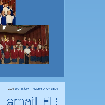
2026
Sedmihlásek
::
Powered by GetSimple
email
FB