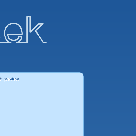
sek
sh preview