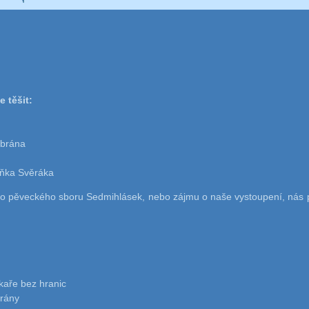
 těšit:
 brána
ňka Svěráka
o pěveckého sboru Sedmihlásek, nebo zájmu o naše vystoupení, nás p
kaře bez hranic
rány