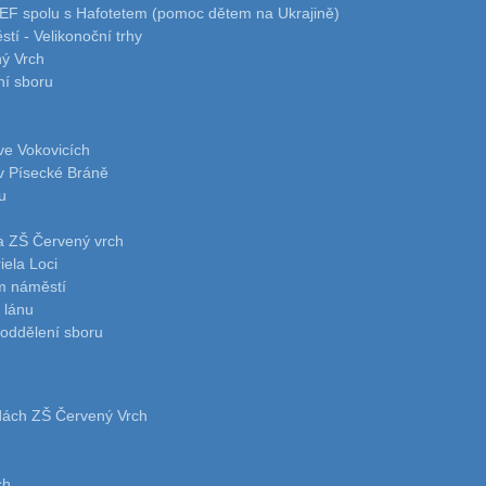
EF spolu s Hafotetem (pomoc dětem na Ukrajině)
í - Velikonoční trhy
ný Vrch
ní sboru
ve Vokovicích
v Písecké Bráně
u
a ZŠ Červený vrch
iela Loci
m náměstí
 lánu
 oddělení sboru
adách ZŠ Červený Vrch
ch