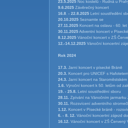
23.5.2025
Noc kostelů - Rudná u Prahy
9.6.2025
Závěrečný koncert
16.8
.
-
22.8.2025
Letní soustředění sb
20.10.2025
Seznamte se
27.11.2025
Koncert na oslavu - 60. le
30.11.2025
Adventní koncert v Píseck
8.12.2025
Vánoční koncert v ZŠ Červe
12.-14.12.2025
Vánoční koncertní záj
Rok 2024
17.3.
Jarní koncert v písecké Bráně
20.3.
Koncert pro UNICEF s Hafotete
24.3.
Jarní koncert na Staroměstském
1.6.
Výroční koncert k 50. letům od za
19. - 25.8.
Letní soustředění sboru
28.11.
Zpívání na Vánočním jarmarku
30.11.
Rozsvícení adventního stromeč
1.12.
Koncert v Písecké bráně - rozsv
6. - 8. 12.
Vánoční koncertní zájezd d
16.12.
Vánoční koncert v ZŠ Červený 