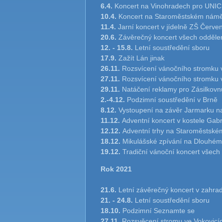
6.4.
Koncert na Vinohradech pro UNIC
10.4.
Koncert na Staroměstském náměst
11.4.
Jarní koncert v jídelně ZŠ Červe
20.6.
Závěrečný koncert všech odděle
12. - 15.8.
Letní soustředění sboru
17.9.
Zažít Lán jinak
26.11.
Rozsvícení vánočního stromku 
27.11.
Rozsvícení vánočního stromku 
29.11.
Natáčení reklamy pro Zásilkovn
2.-4.12.
Podzimní soustředění v Brně
8.12.
Vystoupení na závěr Jarmarku n
11.12.
Adventní koncert v kostele Gabr
12.12.
Adventní trhy na Staroměstské
18.12.
Mikulášské zpívání na Dlouhém
19.12.
Tradiční vánoční koncert všech
Rok 2021
21.6.
Letní závěrečný koncert v zahr
21. - 24.8.
Letní soustředění sboru
18.10.
Podzimní Seznamte se
27.11.
Rozsvěcení stromu ve Vokovicí