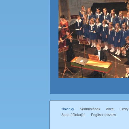
Novinky
Sedmihlásek
Akce
Cesty
Spoluúčinkující
English preview