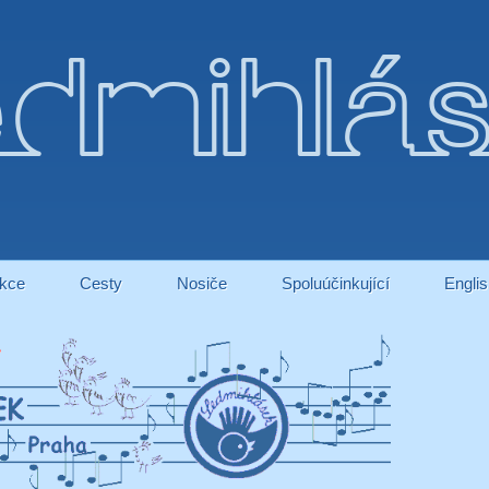
dmihlá
kce
Cesty
Nosiče
Spoluúčinkující
Engli