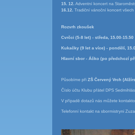
15. 12.
Adventní koncert na Staroměs
16.12.
Tradiční vánoční koncert všech
Rozvrh zkoušek
Cvrčci (5-8 let) - středa, 15.00-15.50
Kukačky (9 let a více) - pondělí, 15.
Hlavní sbor - Áčko (po předchozí př
Působíme při
ZŠ Červený Vrch (Alžír
Číslo účtu Klubu přátel DPS Sedmihlás
V případě dotazů nás můžete kontakt
Telefonní kontakt na sbormistryni Zuz