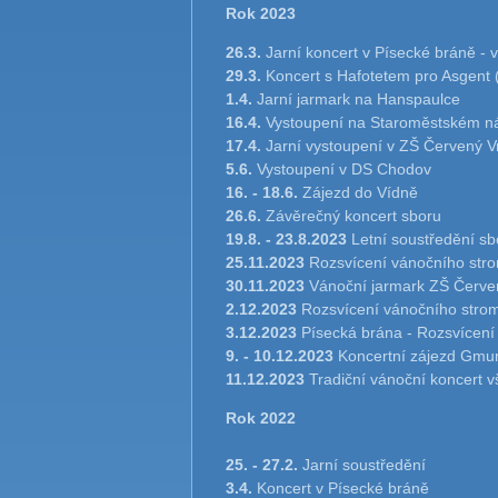
Rok 2023
26.3.
Jarní koncert v Písecké bráně -
29.3.
Koncert s Hafotetem pro Asgent (
1.4.
Jarní jarmark na Hanspaulce
16.4.
Vystoupení na Staroměstském nám
17.4.
Jarní vystoupení v ZŠ Červený V
5.6.
Vystoupení v DS Chodov
16. - 18.6.
Zájezd do Vídně
26.6.
Závěrečný koncert sboru
19.8. - 23.8.2023
Letní soustředění sb
25.11.2023
Rozsvícení vánočního str
30.11.2023
Vánoční jarmark ZŠ Červe
2.12.2023
Rozsvícení vánočního stro
3.12.2023
Písecká brána - Rozsvícen
9. - 10.12.2023
Koncertní zájezd Gmu
11.12.2023
Tradiční vánoční koncert 
Rok 2022
25. - 27.2.
Jarní soustředění
3.4.
Koncert v Písecké bráně