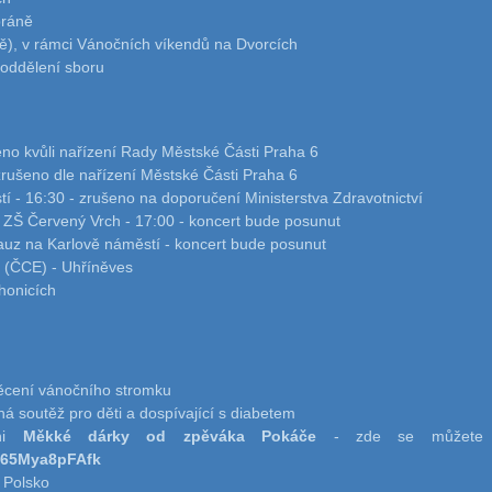
bráně
ě), v rámci Vánočních víkendů na Dvorcích
 oddělení sboru
no kvůli nařízení Rady Městské Části Praha 6
zrušeno dle nařízení Městské Části Praha 6
- 16:30 - zrušeno na doporučení Ministerstva Zdravotnictví
 v ZŠ Červený Vrch - 17:00 - koncert bude posunut
auz na Karlově náměstí - koncert bude posunut
 (ČCE) - Uhříněves
honicích
ěcení vánočního stromku
ná soutěž pro děti a dospívající s diabetem
i
Měkké dárky od zpěváka Pokáče
- zde se můžete p
=65Mya8pFAfk
 Polsko